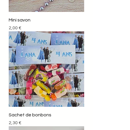
Mini savon
Prix
2,00 €
Sachet de bonbons
Prix
2,30 €