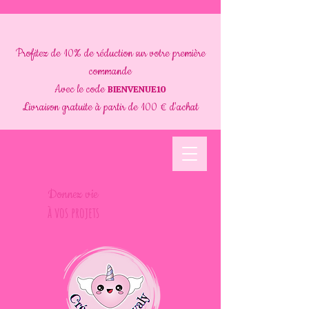
Profitez de 10% de réduction sur votre première
commande
Avec le code
BIENVENUE10
Livraison gratuite à partir de 100 € d'achat
Donnez vie
à vos projets